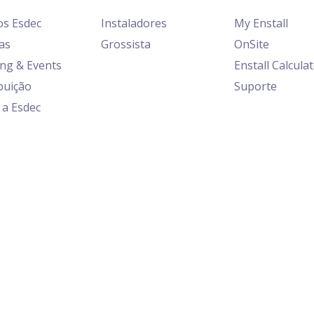
os Esdec
Instaladores
My Enstall
as
Grossista
OnSite
ing & Events
Enstall Calcula
buição
Suporte
 a Esdec