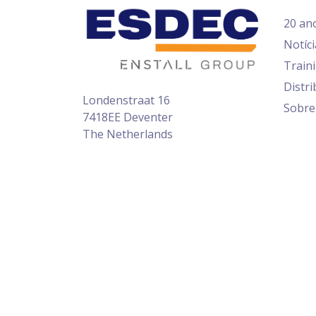
20 an
Notíci
Train
Distri
Londenstraat 16
Sobre
7418EE Deventer
The Netherlands