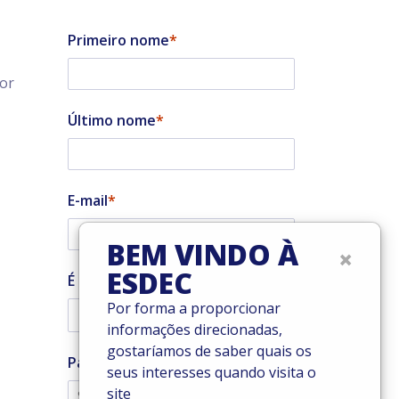
Primeiro nome
tor
Último nome
E-mail
BEM VINDO À
×
ESDEC
É um instalador?
Por forma a proporcionar
informações direcionadas,
gostaríamos de saber quais os
País
seus interesses quando visita o
site