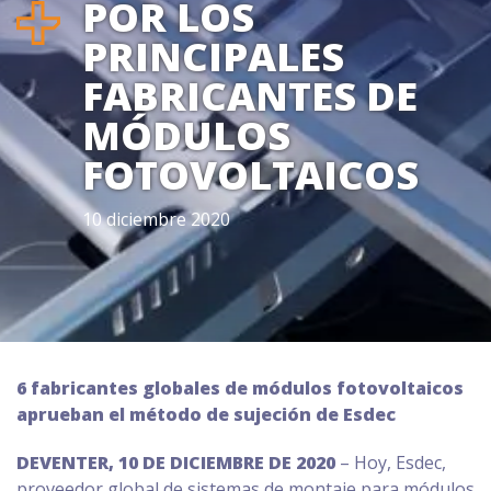
POR LOS
PRINCIPALES
FABRICANTES DE
MÓDULOS
FOTOVOLTAICOS
10 diciembre 2020
6 fabricantes globales de módulos fotovoltaicos
aprueban el método de sujeción de Esdec
DEVENTER, 10 DE DICIEMBRE DE 2020
– Hoy, Esdec,
proveedor global de sistemas de montaje para módulos