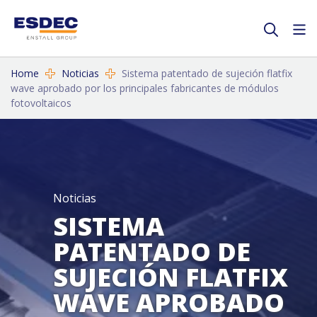
Home
Noticias
Sistema patentado de sujeción flatfix
wave aprobado por los principales fabricantes de módulos
fotovoltaicos
Noticias
SISTEMA
PATENTADO DE
SUJECIÓN FLATFIX
WAVE APROBADO