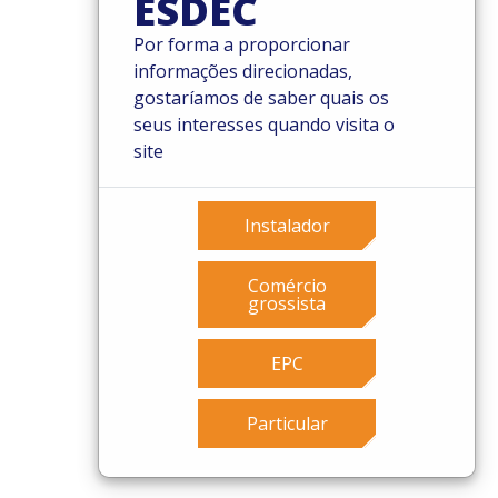
ESDEC
Por forma a proporcionar
informações direcionadas,
© 2026 Esdec. Todos os direitos reservados
gostaríamos de saber quais os
seus interesses quando visita o
Patentes
site
Termos e Condições
Condições de garantia
Governance
Instalador
Cookies
Privacy policy
Comércio
grossista
EPC
Particular