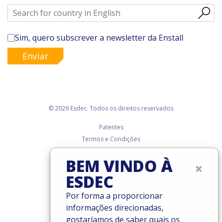
Sim, quero subscrever a newsletter da Enstall
Enviar
© 2026 Esdec. Todos os direitos reservados
Patentes
Termos e Condições
Condições de garantia
BEM VINDO À
Governance
×
Cookies
ESDEC
Privacy policy
Por forma a proporcionar
informações direcionadas,
gostaríamos de saber quais os