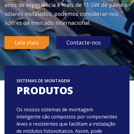
anos de experiência e mais de 11 GW de painéis
Tem alguma pergunta?
solares instalados, podemos considerar-nos
líderes de mercado internacional.
País
Leia mais
Contacte-nos
Sim, quero subscrever a newsletter da Enstall
Enviar
SISTEMAS DE MONTAGEM
PRODUTOS
Os nossos sistemas de montagem
inteligente são compostos por componentes
leves e resistentes que facilitam a instalação
de módulos fotovoltaicos. Assim, pode