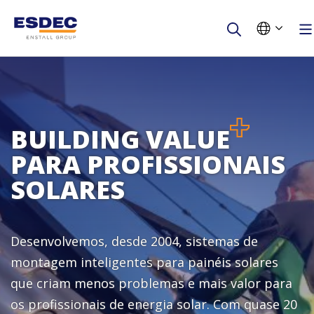
Primeiro nome
Último nome
BUILDING VALUE
PARA PROFISSIONAIS
Empresa
SOLARES
E-mail
Desenvolvemos, desde 2004, sistemas de
Contacto telefónico
montagem inteligentes para painéis solares
que criam menos problemas e mais valor para
É um instalador?
os profissionais de energia solar. Com quase 20