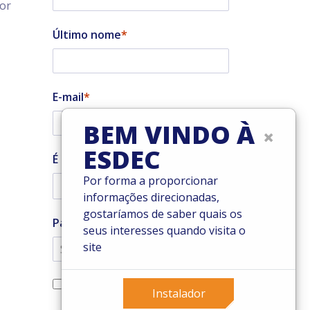
tor
Último nome
E-mail
BEM VINDO À
×
ESDEC
É um instalador?
Por forma a proporcionar
informações direcionadas,
gostaríamos de saber quais os
País
seus interesses quando visita o
site
Sim, quero subscrever a
Instalador
newsletter da Enstall