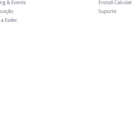
ing & Events
Enstall Calcula
buição
Suporte
 a Esdec