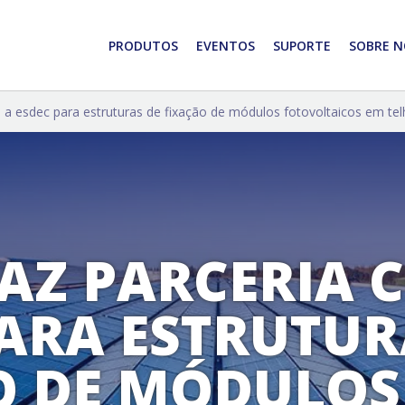
PRODUTOS
EVENTOS
SUPORTE
SOBRE N
m a esdec para estruturas de fixação de módulos fotovoltaicos em te
FAZ PARCERIA 
PARA ESTRUTUR
O DE MÓDULOS