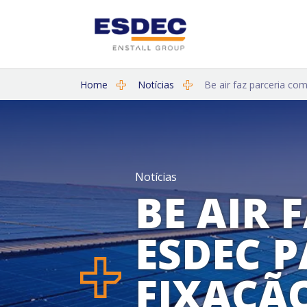
Home
Notícias
Be air faz parceria co
Notícias
BE AIR 
ESDEC 
FIXAÇÃ