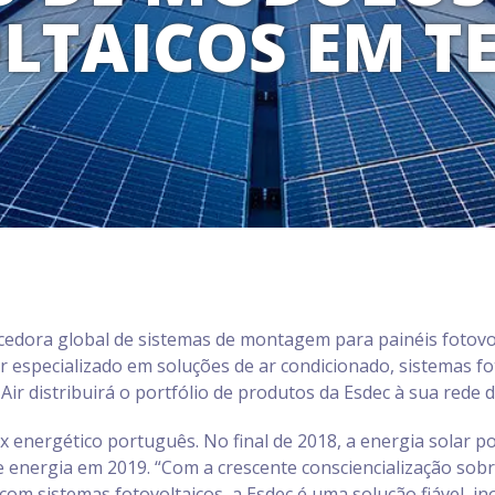
LTAICOS EM T
ecedora global de sistemas de montagem para painéis fotovo
dor especializado em soluções de ar condicionado, sistemas f
Air distribuirá o portfólio de produtos da Esdec à sua rede 
x energético português. No final de 2018, a energia solar p
 energia em 2019. “Com a crescente consciencialização sobr
 sistemas fotovoltaicos, a Esdec é uma solução fiável, inov