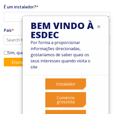
É um instalador?
BEM VINDO À
×
País
ESDEC
Por forma a proporcionar
informações direcionadas,
Sim, quero subscrever a newsletter da Enstall
gostaríamos de saber quais os
seus interesses quando visita o
Enviar
site
Instalador
© 2026 Esdec. Todos os direitos reservados
Comércio
Patentes
grossista
Termos e Condições
Condições de garantia