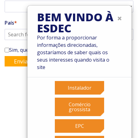
BEM VINDO À
×
País
ESDEC
Por forma a proporcionar
informações direcionadas,
Sim, quero subscrever a newsletter da Enstall
gostaríamos de saber quais os
seus interesses quando visita o
Enviar
site
Instalador
© 2026 Esdec. Todos os direitos reservados
Comércio
Patentes
grossista
Termos e Condições
Condições de garantia
EPC
Governance
Cookies