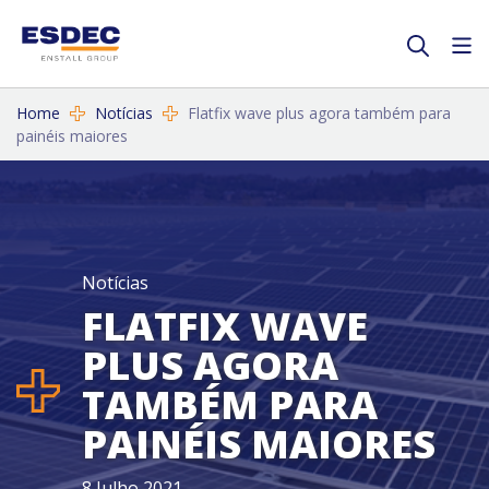
Home
Notícias
Flatfix wave plus agora também para
painéis maiores
Notícias
FLATFIX WAVE
PLUS AGORA
TAMBÉM PARA
PAINÉIS MAIORES
8 Julho 2021