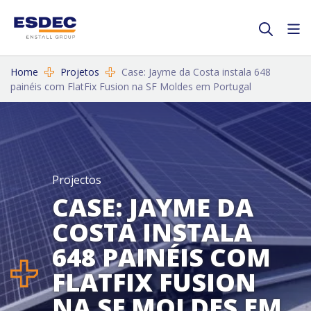
Home
Projetos
Case: Jayme da Costa instala 648
painéis com FlatFix Fusion na SF Moldes em Portugal
Projectos
CASE: JAYME DA
COSTA INSTALA
648 PAINÉIS COM
FLATFIX FUSION
NA SF MOLDES EM