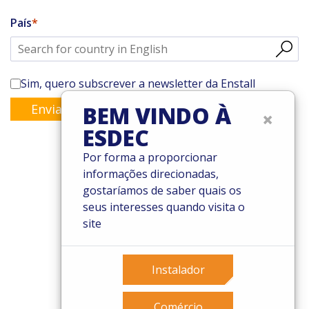
País
Sim, quero subscrever a newsletter da Enstall
BEM VINDO À
Enviar
×
ESDEC
Por forma a proporcionar
informações direcionadas,
© 2026 Esdec. Todos os direitos reservados
gostaríamos de saber quais os
seus interesses quando visita o
Patentes
site
Termos e Condições
Condições de garantia
Governance
Instalador
Cookies
Privacy policy
Comércio