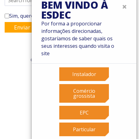
BEM VINDO À
×
ESDEC
Sim, quero subscrever a newsletter da Enstall
Por forma a proporcionar
Enviar
informações direcionadas,
gostaríamos de saber quais os
seus interesses quando visita o
site
© 2026 Esdec. Todos os direitos reservados
Patentes
Instalador
Termos e Condições
Condições de garantia
Comércio
Governance
grossista
Cookies
Privacy policy
EPC
Particular