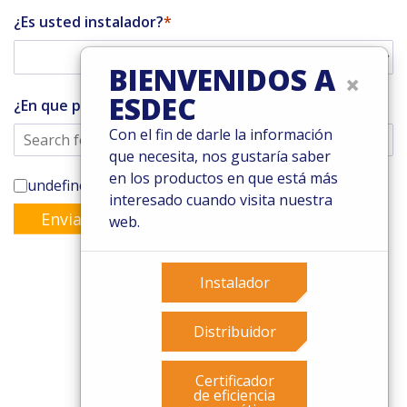
¿Es usted instalador?
BIENVENIDOS A
×
ESDEC
¿En que país vives?
Con el fin de darle la información
que necesita, nos gustaría saber
en los productos en que está más
undefined
interesado cuando visita nuestra
Enviar
web.
Instalador
© 2026 Esdec. Reservados todos los derechos
Distribuidor
Patentes
Términos y condiciones
Certificador
Condiciones de garantía
de eficiencia