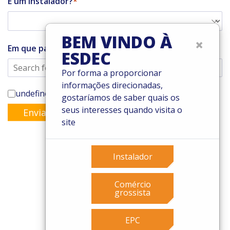
É um instalador?
BEM VINDO À
×
Em que país você vive?
ESDEC
Por forma a proporcionar
informações direcionadas,
undefined
gostaríamos de saber quais os
seus interesses quando visita o
Enviar
site
Instalador
© 2026 Esdec. Todos os direitos reservados
Comércio
Patentes
grossista
Termos e Condições
Condições de garantia
EPC
Governance