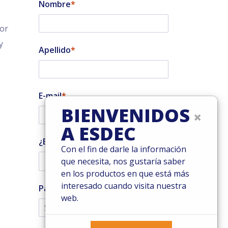
Nombre
tor
y
Apellido
E-mail
BIENVENIDOS
×
A ESDEC
¿Es usted instalador?
Con el fin de darle la información
que necesita, nos gustaría saber
en los productos en que está más
interesado cuando visita nuestra
País
web.