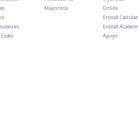
as
Mayorista
OnSite
os
Enstall Calcula
ibuidores
Enstall Academ
 Esdec
Apoyo