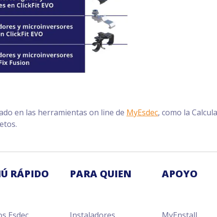
rado en las herramientas on line de
MyEsdec
, como la Calcul
etos.
Ú RÁPIDO
PARA QUIEN
APOYO
os Esdec
Instaladores
MyEnstall