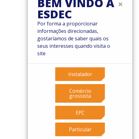
BEM VINDO À
×
ESDEC
© 2026 Esdec. Todos os direitos reservados
Por forma a proporcionar
Patentes
informações direcionadas,
Termos e Condições
gostaríamos de saber quais os
Condições de garantia
seus interesses quando visita o
Governance
site
Cookies
Privacy policy
Instalador
Comércio
grossista
EPC
Particular