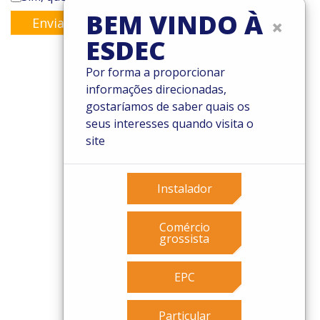
BEM VINDO À
×
Enviar
ESDEC
Por forma a proporcionar
informações direcionadas,
© 2026 Esdec. Todos os direitos reservados
gostaríamos de saber quais os
seus interesses quando visita o
Patentes
site
Termos e Condições
Condições de garantia
Governance
Instalador
Cookies
Privacy policy
Comércio
grossista
EPC
Particular