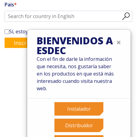
País
Sí, estoy suscrito al boletín de Enstall
BIENVENIDOS A
×
Inscribirse
ESDEC
Con el fin de darle la información
que necesita, nos gustaría saber
en los productos en que está más
© 2026 Esdec. Reservados todos los derechos
interesado cuando visita nuestra
Patentes
web.
Términos y condiciones
Condiciones de garantía
Instalador
Governance
Cookies
Privacy policy
Distribuidor