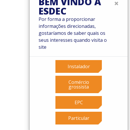
BEM VINDO À
×
Governance
ESDEC
Cookies
Privacy policy
Por forma a proporcionar
informações direcionadas,
gostaríamos de saber quais os
seus interesses quando visita o
site
Instalador
Comércio
grossista
EPC
Particular