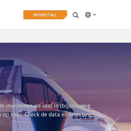
MYENSTALL
m investeren we veel in (bij)scholing
us op tour. Check de data en kom langs