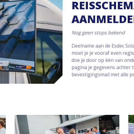
REISSCHEM
AANMELDE
Nog geen stops bekend
Deelname aan de Esdec Solar
moet je je vooraf even regis
doe je door op één van onde
pagina je gegevens achter t
bevestigingsmail met alle p