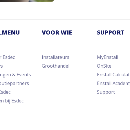
LMENU
VOOR WIE
SUPPORT
r Esdec
Installateurs
MyEnstall
ws
Groothandel
OnSite
ingen & Events
Enstall Calcula
ibutiepartners
Enstall Academ
Esdec
Support
n bij Esdec