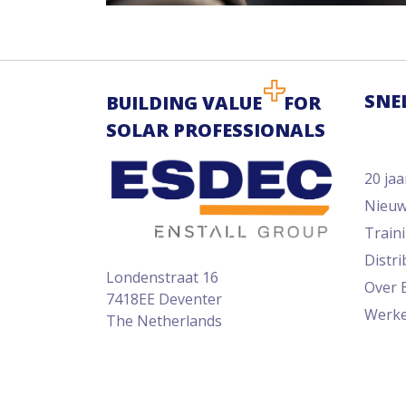
SNE
BUILDING VALUE
FOR
SOLAR PROFESSIONALS
20 jaa
Nieu
Train
Distr
Londenstraat 16
Over 
7418EE Deventer
Werke
The Netherlands