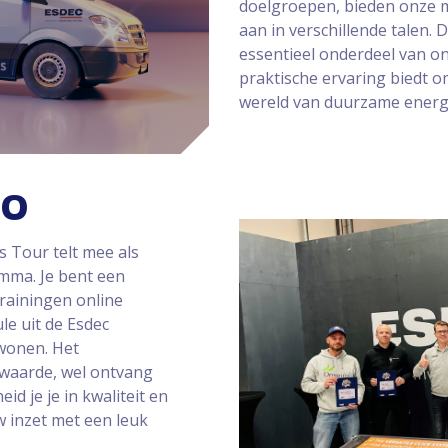
doelgroepen, bieden onze m
aan in verschillende talen. 
essentieel onderdeel van o
praktische ervaring biedt 
wereld van duurzame energ
RO
s Tour telt mee als
amma. Je bent een
trainingen online
le uit de Esdec
 wonen. Het
waarde, wel ontvang
id je je in kwaliteit en
uw inzet met een leuk