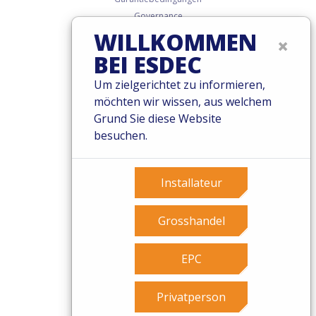
Governance
WILLKOMMEN
Cookies
×
Privacy Policy
BEI ESDEC
Um zielgerichtet zu informieren,
möchten wir wissen, aus welchem
Grund Sie diese Website
besuchen.
Installateur
Grosshandel
EPC
Privatperson