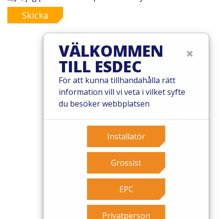
Skicka
VÄLKOMMEN
×
TILL ESDEC
© 2026 Esdec. Alla rättigheter förbehållna
För att kunna tillhandahålla rätt
Patent
information vill vi veta i vilket syfte
Villkor
du besöker webbplatsen
Garantivillkor
Governance
Cookies
Installatör
Privacy policy
Grossist
EPC
Privatperson