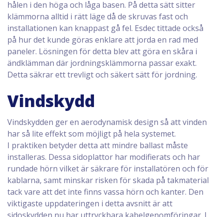
hålen i den höga och låga basen. På detta sätt sitter
klämmorna alltid i rätt läge då de skruvas fast och
installationen kan knappast gå fel. Esdec tittade också
på hur det kunde göras enklare att jorda en rad med
paneler. Lösningen för detta blev att göra en skåra i
ändklämman där jordningsklämmorna passar exakt.
Detta säkrar ett trevligt och säkert sätt för jordning.
Vindskydd
Vindskydden ger en aerodynamisk design så att vinden
har så lite effekt som möjligt på hela systemet.
I praktiken betyder detta att mindre ballast måste
installeras. Dessa sidoplattor har modifierats och har
rundade hörn vilket är säkrare för installatören och för
kablarna, samt minskar risken för skada på takmaterial
tack vare att det inte finns vassa hörn och kanter. Den
viktigaste uppdateringen i detta avsnitt är att
sidoskydden nu har uttryckbara kabelgenomföringar. I