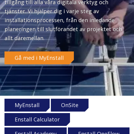
tillgång till alla våra digitala verktyg och
tjänster. Vi hjälper dig i varje steg av
installationsprocessen, från den inledande
planeringen till slutförandet av projektet och
allt däremellan.
Gå med i MyEnstall
MyEnstall
OnSite
Enstall Calculator
Enstall Academy
Enstall OneFlow