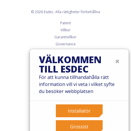
© 2026 Esdec. Alla rättigheter förbehållna
Patent
Villkor
Garantivillkor
Governance
Cookies
VÄLKOMMEN
×
Privacy policy
TILL ESDEC
För att kunna tillhandahålla rätt
information vill vi veta i vilket syfte
du besöker webbplatsen
Installatör
Grossist