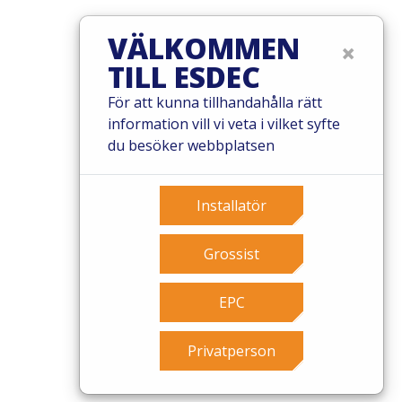
VÄLKOMMEN
×
TILL ESDEC
© 2026 Esdec. Alla rättigheter förbehållna
För att kunna tillhandahålla rätt
Patent
information vill vi veta i vilket syfte
Villkor
du besöker webbplatsen
Garantivillkor
Governance
Cookies
Installatör
Privacy policy
Grossist
EPC
Privatperson