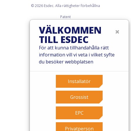
© 2026 Esdec. Alla rättigheter förbehållna
Patent
Villkor
VÄLKOMMEN
×
Garantivillkor
TILL ESDEC
Governance
Cookies
För att kunna tillhandahålla rätt
Privacy policy
information vill vi veta i vilket syfte
du besöker webbplatsen
Installatör
Grossist
EPC
Privatperson