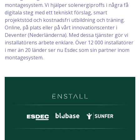
montagesystem. Vi hjälper solenergiproffs i några få
digitala steg med ett tekniskt förslag, smart
projektstöd och kostnadsfri utbildning och träning.
Online, på plats eller på vårt innovationscenter i
Deventer (Nederländerna). Med dessa tjänster gör vi
installatörens arbete enklare. Över 12 000 installatörer
i mer än 20 länder ser nu Esdec som sin partner inom
montagesystem.