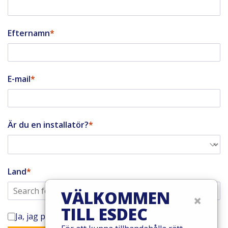
Efternamn
E-mail
Är du en installatör?
Land
VÄLKOMMEN
×
TILL ESDEC
Ja, jag prenumererar på Enstalls nyhetsbrev