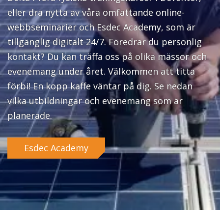
eller dra nytta av våra omfattande online-
webbseminarier och Esdec Academy, som är
tillgänglig digitalt 24/7. Föredrar du personlig
kontakt? Du kan träffa oss på olika mässor och
evenemang under året. Välkommen att titta
förbi! En kopp kaffe väntar på dig. Se nedan
vilka utbildningar och evenemang som är
planerade.
Esdec Academy