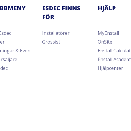
BBMENY
ESDEC FINNS
HJÄLP
FÖR
Esdec
Installatörer
MyEnstall
er
Grossist
OnSite
dningar & Event
Enstall Calcula
rsäljare
Enstall Academ
dec
Hjälpcenter