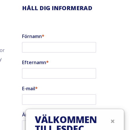
HÅLL DIG INFORMERAD
Förnamn
tor
y
Efternamn
E-mail
Är du en installatör?
VÄLKOMMEN
×
TILL ESDEC