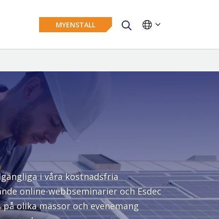
MYENSTALL
lgängliga i våra kostnadsfria
attande online-webbseminarier och Esdec
oss på olika mässor och evenemang