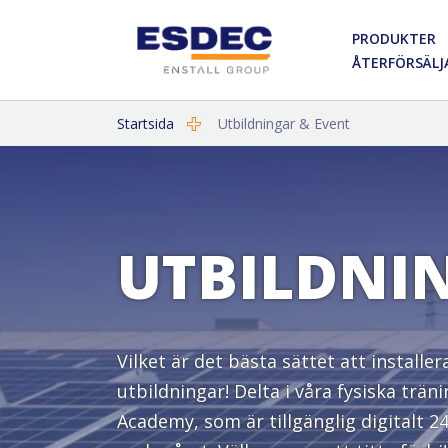
PRODUKTER
ÅTERFÖRSÄLJ
Startsida
Utbildningar & Event
UTBILDNI
Vilket är det bästa sättet att installe
utbildningar! Delta i våra fysiska trä
Academy, som är tillgänglig digitalt 