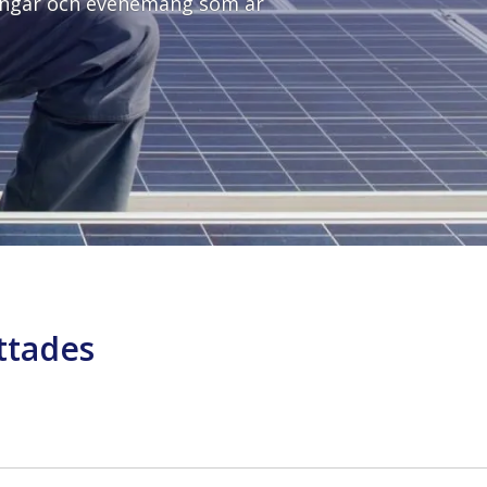
dningar och evenemang som är
ittades