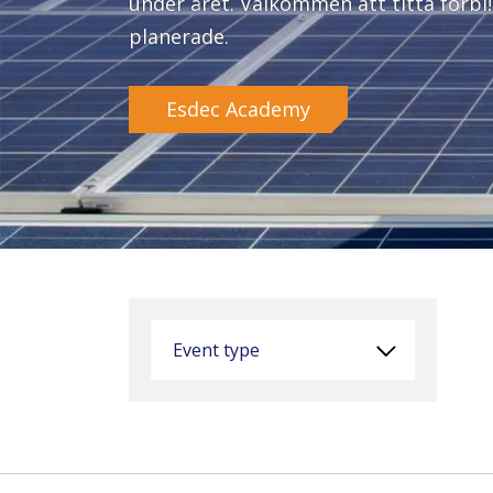
under året. Välkommen att titta förbi
planerade.
Esdec Academy
Event type