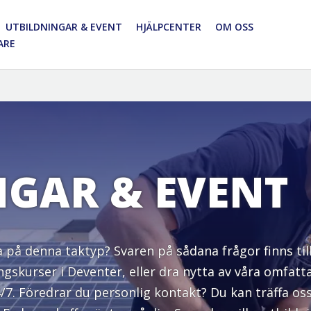
UTBILDNINGAR & EVENT
HJÄLPCENTER
OM OSS
ARE
NGAR & EVENT
ra på denna taktyp? Svaren på sådana frågor finns til
ningskurser i Deventer, eller dra nytta av våra omf
24/7. Föredrar du personlig kontakt? Du kan träffa 