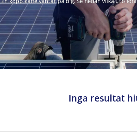
! En kopp kaffe väntar på dig. Se nedan vilka utbil
Inga resultat h