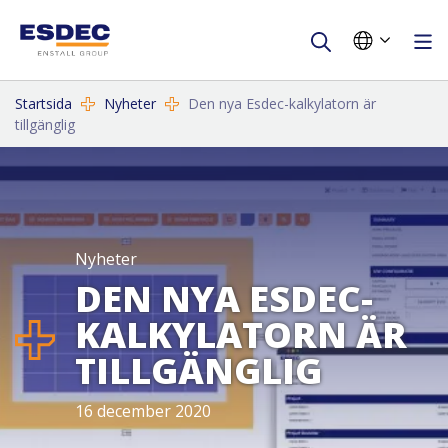
Startsida
Nyheter
Den nya Esdec-kalkylatorn är
tillgänglig
Nyheter
DEN NYA ESDEC-
KALKYLATORN ÄR
TILLGÄNGLIG
16 december 2020