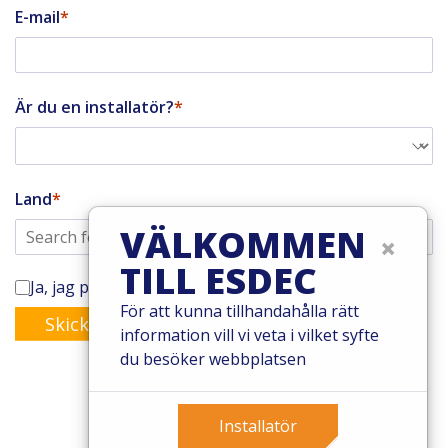
E-mail
Är du en installatör?
Land
VÄLKOMMEN
×
TILL ESDEC
Ja, jag prenumererar på Enstalls nyhetsbrev
För att kunna tillhandahålla rätt
Skicka
information vill vi veta i vilket syfte
du besöker webbplatsen
Installatör
© 2026 Esdec. Alla rättigheter förbehållna