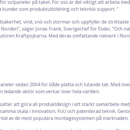
ör solpaneler på taket. För oss är det viktigt att arbeta me
ra kunder som produktutbildning och teknisk support. ”
säkerhet, vind, snö och stormar och uppfyller de striktast
 Norden”, säger Jonas Frank, Sverigechef för Esdec. ”Och natu
tören Kraftpojkarna. Med deras omfattande nätverk i Norde
aneler sedan 2004 för både platta och lutande tak. Med öv
en ledande aktör som verkar över hela världen.
tsätter att göra all produktdesign i ett starkt samarbete med
amma skala i innovation, FoU och patenterad teknik. Genom 
tt antal av de mest populära montagesystemen på marknaden.