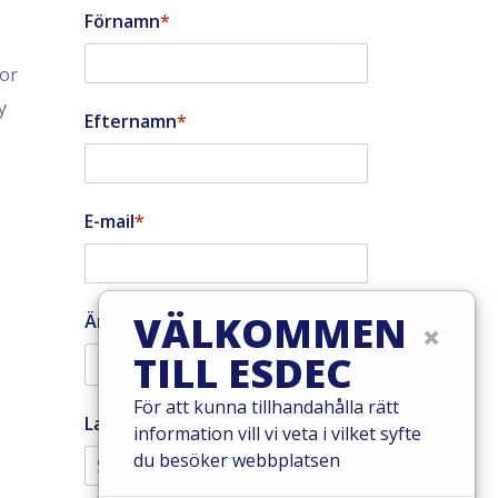
Förnamn
tor
y
Efternamn
E-mail
VÄLKOMMEN
Är du en installatör?
×
TILL ESDEC
För att kunna tillhandahålla rätt
Land
information vill vi veta i vilket syfte
du besöker webbplatsen