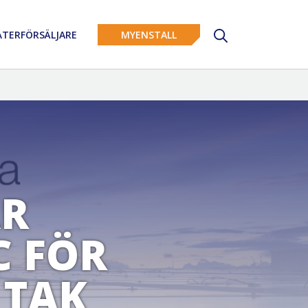
ÅTERFÖRSÄLJARE
MYENSTALL
ÅR
C FÖR
 TAK