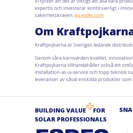
Vi tycker att det är viktigt att alla våra pro
expertis och investerar kontinuerligt i inn
säkerhetskraven.
eu.esdec.com
Om Kraftpojkarn
Kraftpojkarna är Sveriges ledande distribut
Genom våra kärnvärden kvalitet, innovation, 
Kraftpojkarna tillhandahåller också ett omfa
installation-as-a-service och topp teknisk 
leveranser av såväl enskilda produkter som
SNA
BUILDING VALUE
FOR
SOLAR PROFESSIONALS