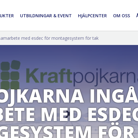
UKTER
UTBILDNINGAR & EVENT
HJÄLPCENTER
OM OSS
 samarbete med esdec för montagesystem för tak
OJKARNA ING
ETE MED ESDE
ESYSTEM FÖR