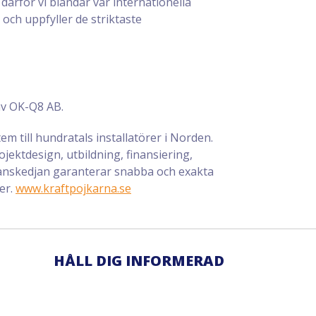
 därför vi blandar vår internationella
och uppfyller de striktaste
av OK-Q8 AB.
m till hundratals installatörer i Norden.
jektdesign, utbildning, finansiering,
eranskedjan garanterar snabba och exakta
er.
www.kraftpojkarna.se
HÅLL DIG INFORMERAD