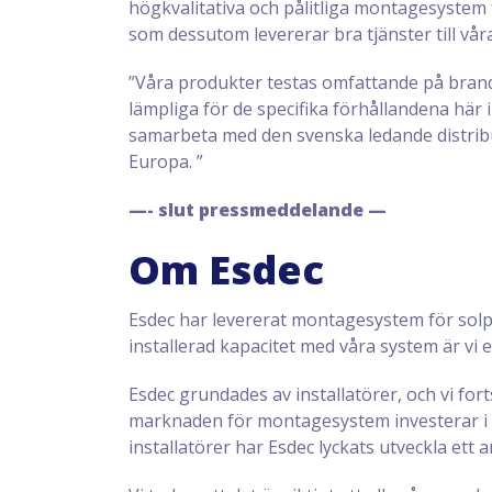
högkvalitativa och pålitliga montagesystem f
som dessutom levererar bra tjänster till vå
”Våra produkter testas omfattande på brand
lämpliga för de specifika förhållandena här i
samarbeta med den svenska ledande distribu
Europa. ”
—- slut pressmeddelande —
Om Esdec
Esdec har levererat montagesystem för solp
installerad kapacitet med våra system är vi 
Esdec grundades av installatörer, och vi for
marknaden för montagesystem investerar i s
installatörer har Esdec lyckats utveckla e