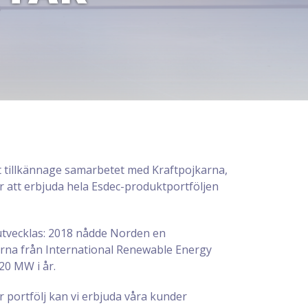
tt tillkännage samarbetet med Kraftpojkarna,
r att erbjuda hela Esdec-produktportföljen
 utvecklas: 2018 nådde Norden en
rorna från International Renewable Energy
120 MW i år.
r portfölj kan vi erbjuda våra kunder