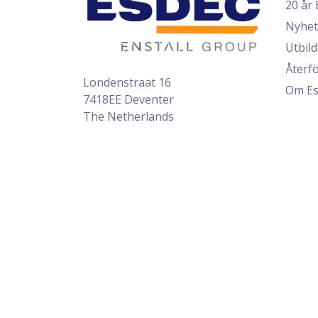
20 år 
Nyhet
Utbil
Återfö
Londenstraat 16
Om Es
7418EE Deventer
The Netherlands