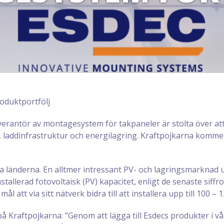
oduktportfölj
everantör av montagesystem för takpaneler är stolta över a
, laddinfrastruktur och energilagring. Kraftpojkarna komme
ka länderna. En alltmer intressant PV- och lagringsmarknad
tallerad fotovoltaisk (PV) kapacitet, enligt de senaste siff
l att via sitt nätverk bidra till att installera upp till 100 – 
å Kraftpojkarna: ”Genom att lägga till Esdecs produkter i vå