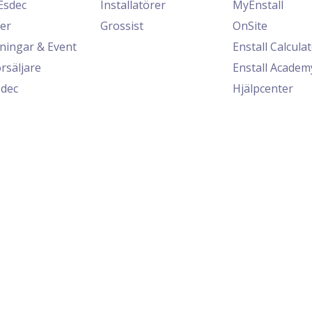
Esdec
Installatörer
MyEnstall
er
Grossist
OnSite
dningar & Event
Enstall Calcula
rsäljare
Enstall Academ
dec
Hjälpcenter