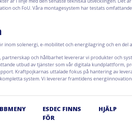
dukter är i linje med den senaste tekniska utvecklingen. Det är
ovation och FoU. Våra montagesystem har testats omfattande 
a
ör inom solenergi, e-mobilitet och energilagring och en del 
partnerskap och hållbarhet levererar vi produkter och syste
ttande utbud av tjänster som vår digitala kundplattform, pro
support. Kraftpojkarnas uttalade fokus på hantering av lev
 kompletta system. Vi levererar framtidens energiinnovation
BBMENY
ESDEC FINNS
HJÄLP
FÖR