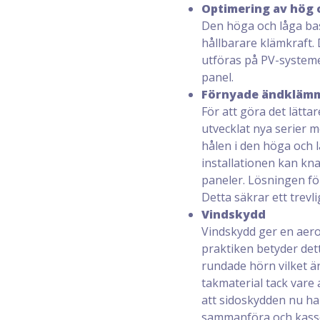
Optimering av hög 
Den höga och låga bas
hållbarare klämkraft. 
utföras på PV-systeme
panel.
Förnyade ändkläm
För att göra det lätta
utvecklat nya serier
hålen i den höga och l
installationen kan kna
paneler. Lösningen fö
Detta säkrar ett trevli
Vindskydd
Vindskydd ger en aerod
praktiken betyder dett
rundade hörn vilket är
takmaterial tack vare 
att sidoskydden nu ha
sammanföra och kassera