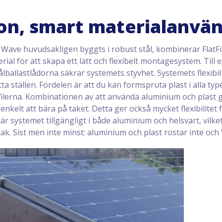
sion, smart materialanvä
Wave huvudsakligen byggts i robust stål, kombinerar FlatFix
ial för att skapa ett lätt och flexibelt montagesystem. Till 
lballastlådorna säkrar systemets styvhet. Systemets flexibi
ta ställen. Fördelen är att du kan formspruta plast i alla t
lerna. Kombinationen av att använda aluminium och plast gör
enkelt att bära på taket. Detta ger också mycket flexibilitet f
 systemet tillgängligt i både aluminium och helsvart, vilket g
ak. Sist men inte minst: aluminium och plast rostar inte och 