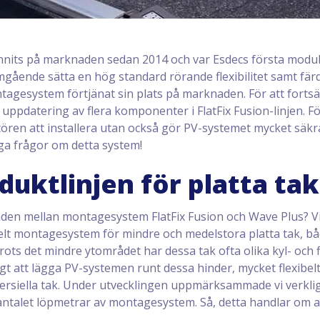
 funnits på marknaden sedan 2014 och var Esdecs första mo
mgående sätta en hög standard rörande flexibilitet samt fär
tagesystem förtjänat sin plats på marknaden. För att fortsä
 uppdatering av flera komponenter i FlatFix Fusion-linjen. F
atören att installera utan också gör PV-systemet mycket säkra
iga frågor om detta system!
oduktlinjen för platta tak
lnaden mellan montagesystem FlatFix Fusion och Wave Plus? V
belt montagesystem för mindre och medelstora platta tak, b
ots det mindre ytområdet har dessa tak ofta olika kyl- och 
igt att lägga PV-systemen runt dessa hinder, mycket flexibel
ersiella tak. Under utvecklingen uppmärksammade vi verklig
 antalet löpmetrar av montagesystem. Så, detta handlar om a