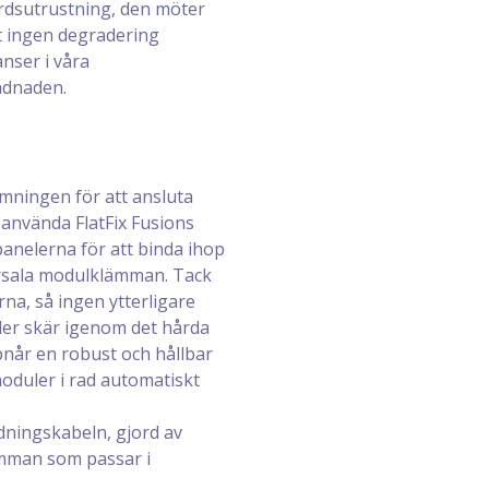
gårdsutrustning, den möter
tt ingen degradering
anser i våra
ädnaden.
ämningen för att ansluta
 använda FlatFix Fusions
anelerna för att binda ihop
ersala modulklämman. Tack
na, så ingen ytterligare
aler skär igenom det hårda
pnår en robust och hållbar
oduler i rad automatiskt
dningskabeln, gjord av
ämman som passar i