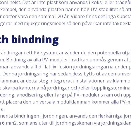
t som helst. Det är inte plast som används i köks- eller träd
l exempel, den använda plasten har en hög UV-stabilitet så a
r därför vara den samma i 20 år. Vidare finns det inga subst
erar med mjukgöringsmedel så den påverkar inte takbekl
ch bindning
ändringar i ett PV-system, använder du den potentiella utj
röm. Bindning av alla PV-moduler i rad kan uppnås genom att
nan använde alltid FlatFix Fusion jordningsringarna under p
. Denna jordningsring har sedan dess bytts ut av den univ
ämman, är detta steg integrerat i installationen av klämmor
De skarpa kanterna på jordringar och/eller kopplingstermin
xidering, anodisering eller färg) på PV-modulens ram och up
att placera den universala modulklämman kommer alla PV-m
a.
anenta bindningen i jordningen, används den flerkärniga jor
6 mm2, som ansluter till jordningsskenan via jordningskl