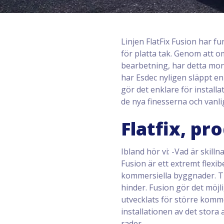
Linjen FlatFix Fusion har
för platta tak. Genom att o
bearbetning, har detta mon
har Esdec nyligen släppt en
gör det enklare för install
de nya finesserna och vanl
Flatfix, pr
Ibland hör vi: -Vad är skil
Fusion är ett extremt flexi
kommersiella byggnader. Tr
hinder. Fusion gör det möjl
utvecklats för större komm
installationen av det stora
rader.