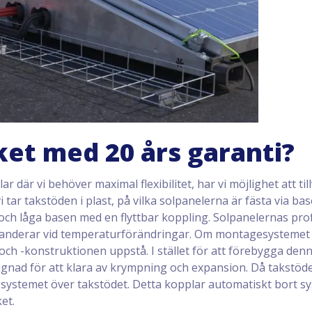
ket med 20 års garanti?
 där vi behöver maximal flexibilitet, har vi möjlighet att til
 tar takstöden i plast, på vilka solpanelerna är fästa via bas
 och låga basen med en flyttbar koppling. Solpanelernas pro
panderar vid temperaturförändringar. Om montagesystemet 
h -konstruktionen uppstå. I stället för att förebygga denna
esignad för att klara av krympning och expansion. Då takstöd
 systemet över takstödet. Detta kopplar automatiskt bort s
et.