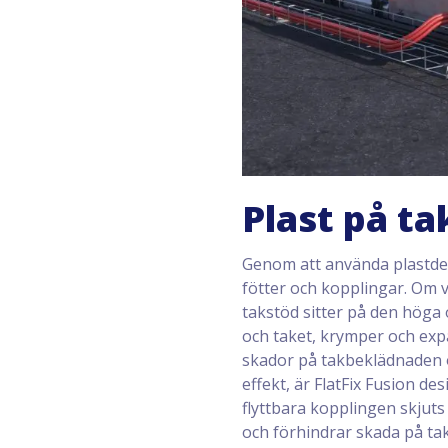
Plast på ta
Genom att använda plastdelar
fötter och kopplingar. Om vi
takstöd sitter på den höga
och taket, krymper och ex
skador på takbeklädnaden oc
effekt, är FlatFix Fusion d
flyttbara kopplingen skjuts
och förhindrar skada på tak