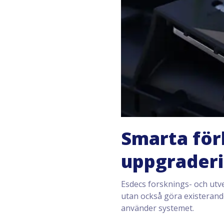
Smarta förb
uppgrader
Esdecs forsknings- och utve
utan också göra existerande
använder systemet.