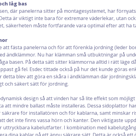
och låg bas
en, där panelerna sitter på montagesystemet, har förnyats
Detta är viktigt inte bara för extremare väderlekar, utan oc
t, säkerheten måste fortfarande vara optimal efter att ha ta
mor
re att fästa panelerna och för att förenkla jordning (leder bo
 med ändklämmor. Nu har klämman små utbuktningar på unde
åga basen. På detta sätt sitter klämmorna alltid i rätt läge d
ppast gå fel. Esdec tittade också på hur det kunde göras en
r detta blev att göra en skåra i ändklämman där jordnings
gt och säkert sätt för jordning.
ynamisk design så att vinden har så lite effekt som möjligt 
a att mindre ballast måste installeras. Dessa sidoplattor ha
 säkrare för installatören och för kablarna, samt minskar r
att det inte finns vassa hörn och kanter. Den viktigaste uppd
r uttryckbara kabelutfarter. I kombination med kabelutgå
 dina kablar på ett ännu säkrare sätt. Detta är också ett ön