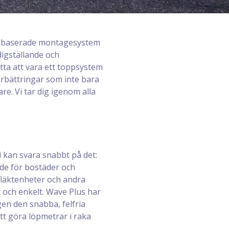
dulbaserade montagesystem
digställande och
tta att vara ett toppsystem
örbättringar som inte bara
re. Vi tar dig igenom alla
i kan svara snabbt på det:
åde för bostäder och
fläktenheter och andra
t och enkelt. Wave Plus har
en den snabba, felfria
tt göra löpmetrar i raka