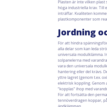
Plasten är inte vilken plas
höga industriella krav. Til
inträffar. Kvaliteten komme
plastkomponenter som reag
Jordning o
För att hindra spänningsför
alla delar som kan leda st
universala modulklämma. In
solpanelerna med varandra
vara den universala modulkl
hantering eller del krävs. 
yttre lagret (genom t.ex. o
elektrisk koppling. Genom 
”kopplas” ihop med varandr
För att fortsätta den perm
tennöverdragen koppar, på 
ändklämman.