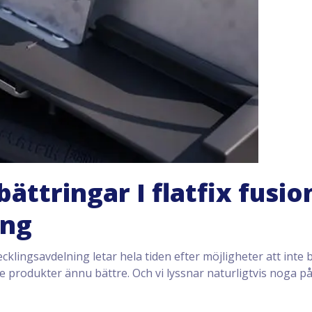
ättringar I flatfix fusio
ing
cklingsavdelning letar hela tiden efter möjligheter att inte
 produkter ännu bättre. Och vi lyssnar naturligtvis noga på