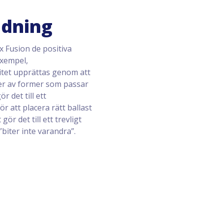
ndning
 Fusion de positiva
exempel,
litet upprättas genom att
yper av former som passar
 det till ett
ör att placera rätt ballast
ör det till ett trevligt
”biter inte varandra”.