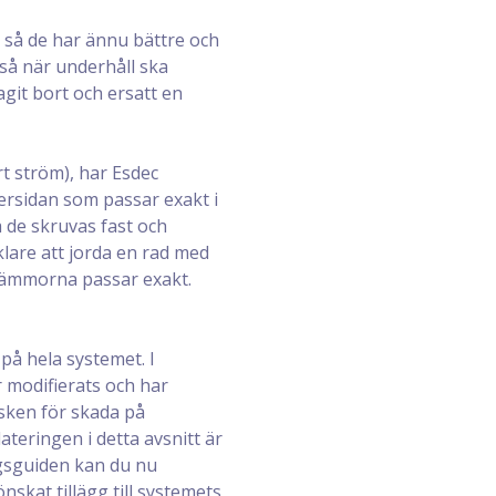
 så de har ännu bättre och
kså när underhåll ska
git bort och ersatt en
rt ström), har Esdec
rsidan som passar exakt i
å de skruvas fast och
klare att jorda en rad med
klämmorna passar exakt.
på hela systemet. I
r modifierats och har
isken för skada på
ateringen i detta avsnitt är
ngsguiden kan du nu
skat tillägg till systemets