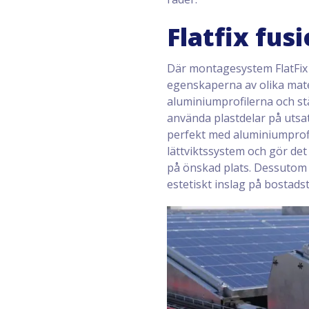
Flatfix fu
Där montagesystem FlatFix 
egenskaperna av olika mater
aluminiumprofilerna och stå
använda plastdelar på utsat
perfekt med aluminiumprofi
lättviktssystem och gör det 
på önskad plats. Dessutom är
estetiskt inslag på bostadst