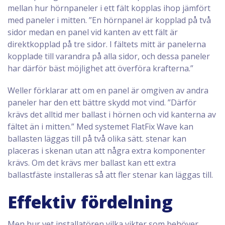
mellan hur hörnpaneler i ett fält kopplas ihop jämfört
med paneler i mitten. ”En hörnpanel är kopplad på två
sidor medan en panel vid kanten av ett fält är
direktkopplad på tre sidor. I fältets mitt är panelerna
kopplade till varandra på alla sidor, och dessa paneler
har därför bäst möjlighet att överföra krafterna.”
Weller förklarar att om en panel är omgiven av andra
paneler har den ett bättre skydd mot vind. ”Därför
krävs det alltid mer ballast i hörnen och vid kanterna av
fältet än i mitten.” Med systemet FlatFix Wave kan
ballasten läggas till på två olika sätt. stenar kan
placeras i skenan utan att några extra komponenter
krävs. Om det krävs mer ballast kan ett extra
ballastfäste installeras så att fler stenar kan läggas till.
Effektiv fördelning
Men hur vet installatören vilka vikter som behöver