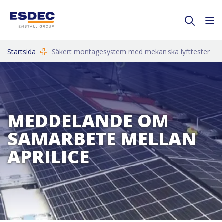
Startsida
Säkert montagesystem med mekaniska lyfttester
MEDDELANDE OM
SAMARBETE MELLAN
APRILICE