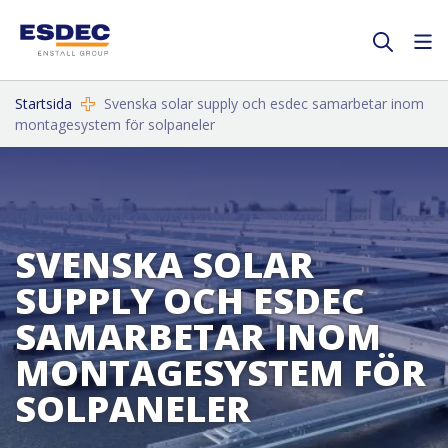
Startsida
Svenska solar supply och esdec samarbetar inom
montagesystem för solpaneler
SVENSKA SOLAR
SUPPLY OCH ESDEC
SAMARBETAR INOM
MONTAGESYSTEM FÖR
SOLPANELER