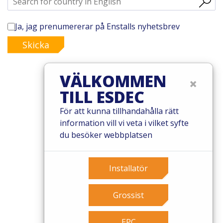
Ja, jag prenumererar på Enstalls nyhetsbrev
Skicka
VÄLKOMMEN
×
TILL ESDEC
© 2026 Esdec. Alla rättigheter förbehållna
För att kunna tillhandahålla rätt
Patent
information vill vi veta i vilket syfte
Villkor
du besöker webbplatsen
Garantivillkor
Governance
Cookies
Installatör
Privacy policy
Grossist
EPC