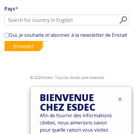
Pays
Oui, je souhaite m'abonner à la newsletter de Enstall
Envoyer
© 2026 Esdec. Tous les droits sont réservés
Brevets
BIENVENUE
×
Termes et conditions
CHEZ ESDEC
Garantie
Governance
Afin de fournir des informations
Cookies
ciblées, nous aimerions savoir
Privacy policy
pour quelle raison vous visitez