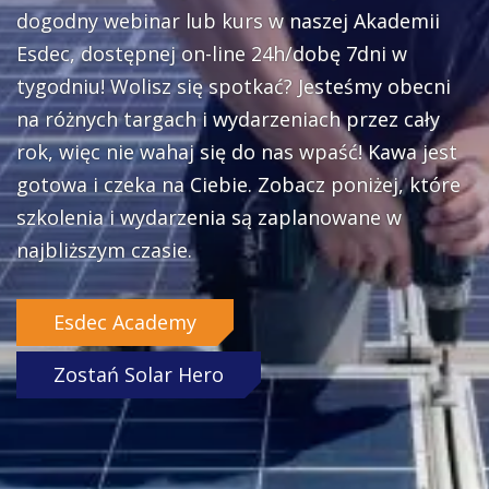
dogodny webinar lub kurs w naszej Akademii
Esdec, dostępnej on-line 24h/dobę 7dni w
tygodniu! Wolisz się spotkać? Jesteśmy obecni
na różnych targach i wydarzeniach przez cały
rok, więc nie wahaj się do nas wpaść! Kawa jest
gotowa i czeka na Ciebie. Zobacz poniżej, które
szkolenia i wydarzenia są zaplanowane w
najbliższym czasie.
Esdec Academy
Zostań Solar Hero