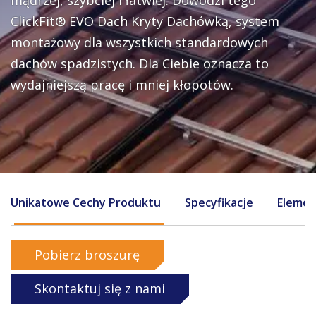
mądrzej, szybciej i łatwiej. Dowodzi tego
Wyślij
ClickFit® EVO Dach Kryty Dachówką, system
O co chciałbyś zapytać?
montażowy dla wszystkich standardowych
dachów spadzistych. Dla Ciebie oznacza to
wydajniejszą pracę i mniej kłopotów.
Kraj
Tak, chcę zapisać się do newsletter'a Enstall
Wyślij
Unikatowe Cechy Produktu
Specyfikacje
Eleme
Pobierz broszurę
Skontaktuj się z nami