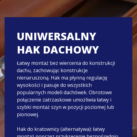
UNIWERSALNY
SZYNA
ZACISK
ZAŚLEPKA
HAK DACHOWY
MONTAŻOWA
MODUŁOWY
Zaślepki zapewniają stylowe i wiatroszczelne
wykończenie. Są one dostępne z lub bez
Łatwy montaż bez wiercenia do konstrukcji
Nadaje się do wszystkich rodzajów dachów
Uniwersalny zacisk modułu ma regulowaną
wspornika zacisku w kolorze szarym i
dachu, zachowując konstrukcje
spadzistych. Szybki i łatwy montaż poprzez
wysokość, dzięki czemu nadaje się do
czarnym.
nienaruszoną. Hak ma płynną regulację
kliknięcie zamiast przykręcania. Montaż bez
modułów słonecznych o grubości ramy od 30
wysokości i pasuje do wszystkich
użycia narzędzi, maksymalna oszczędność
do 50 mm. Dzięki przemyślanej konstrukcji,
popularnych modeli dachówek. Obrotowe
czasu.
zacisk modułowy (w połączeniu z zaślepką)
połączenie zatrzaskowe umożliwia łatwy i
może być używany jako zacisk środkowy i
szybki montaż szyn w pozycji poziomej lub
końcowy.
pionowej.
Hak do kratownicy (alternatywa): łatwy
montaż poprzez przykręcenie bezpośrednio