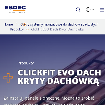
Home
Odkry systemy montażowe do dachów spadzistych
Imię
Imię
Produkty
ClickFit EVO Dach Kryty Dachówką
Nazwisko
Nazwisko
E-mail
Firma
Produkty
CLICKFIT EVO DACH
Czy jesteś instalatorem?
E-mail
KRYTY DACHÓWKĄ
Kraj
Numer telefonu
Zainstaluj panele słoneczne. Można to zrobić
Tak, chcę zapisać się do newsletter'a Enstall
Czy jesteś instalatorem?