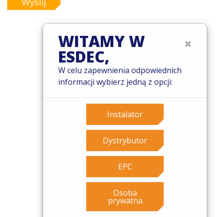
Wyślij
WITAMY W
×
ESDEC,
© 2026 Esdec. Wszelkie prawa zastrzeżone
W celu zapewnienia odpowiednich
Patenty
informacji wybierz jedną z opcji:
Zasady i warunki
Warunki gwarancji
Governance
Instalator
Cookies
Privacy policy
Dystrybutor
EPC
Osoba
prywatna