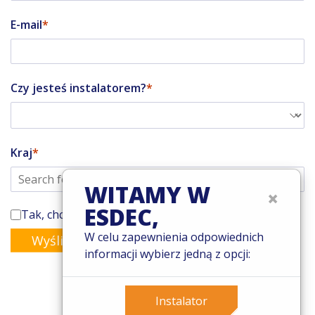
E-mail
Czy jesteś instalatorem?
Kraj
WITAMY W
×
ESDEC,
Tak, chcę zapisać się do newsletter'a Enstall
W celu zapewnienia odpowiednich
Wyślij
informacji wybierz jedną z opcji:
Instalator
© 2026 Esdec. Wszelkie prawa zastrzeżone