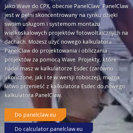
jako Wave do CPX, obecnie PanelClaw. PanelClaw
jest w pełni skoncentrowany na rynku dzięki
swoim usługom i systemom montażu
wielkoskalowych projektów fotowoltaicznych na
dachach. Możesz użyć nowego kalkulatora
PanelClaw do projektowania i obliczania
projektów za pomocą Wave. Projekty, które
nadal masz w kalkulatorze Esdec (zarówno
ukończone, jak i te w wersji roboczej), można
łatwo przenieść z kalkulatora Esdec do nowego
kalkulatora PanelClaw.
Do panelclaw.eu
Do calculator.panelclaw.eu