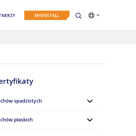
TNERZY
MYENSTALL
ertyfikaty
chów spadzistych
chów płaskich