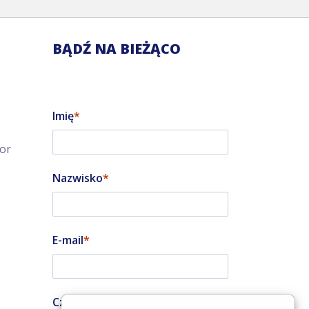
BĄDŹ NA BIEŻĄCO
Imię
tor
Nazwisko
E-mail
Czy jesteś instalatorem?