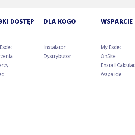
BKI DOSTĘP
DLA KOGO
WSPARCIE
 Esdec
Instalator
My Esdec
zenia
Dystrybutor
OnSite
erzy
Enstall Calcula
ec
Wsparcie