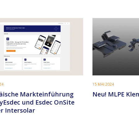
24
15 MAI 2024
äische Markteinführung
Neu! MLPE Kl
yEsdec und Esdec OnSite
r Intersolar