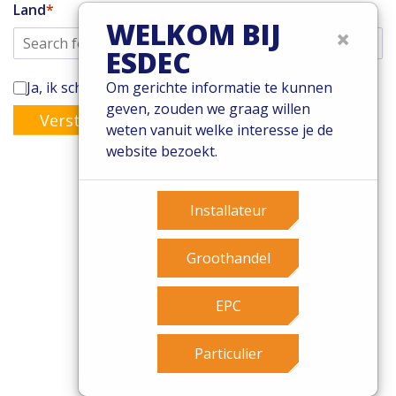
Land
WELKOM BIJ
×
ESDEC
Ja, ik schrijf mij in voor de Enstall-nieuwsbrief
Om gerichte informatie te kunnen
geven, zouden we graag willen
Versturen
weten vanuit welke interesse je de
website bezoekt.
Installateur
© 2026 Esdec. Alle rechten voorbehouden
Patents
Groothandel
Algemene voorwaarden
Garantievoorwaarden
EPC
Governance
Cookies
Particulier
Privacy policy