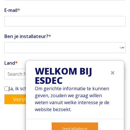
E-mail
Ben je installateur?
Land
WELKOM BIJ
×
ESDEC
Ja, ik schrijf mij in voor de Enstall-nieuwsbrief
Om gerichte informatie te kunnen
geven, zouden we graag willen
Versturen
weten vanuit welke interesse je de
website bezoekt.
Installateur
© 2026 Esdec. Alle rechten voorbehouden