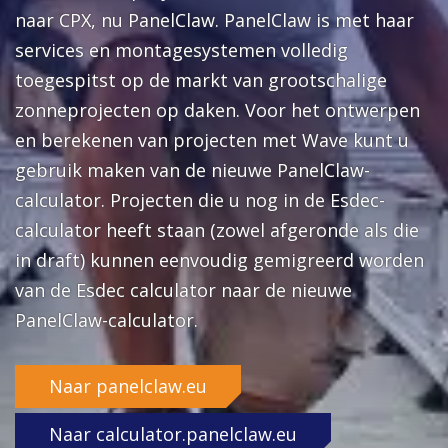
naar CPX, nu PanelClaw. PanelClaw is met haar
services en montagesystemen volledig
toegespitst op de markt van grootschalige
zonneprojecten op daken. Voor het ontwerpen
en berekenen van projecten met Wave kunt u
gebruik maken van de nieuwe PanelClaw-
calculator. Projecten die u nog in de Esdec-
calculator heeft staan (zowel afgeronde als die
in draft) kunnen eenvoudig gemigreerd worden
van de Esdec calculator naar de nieuwe
PanelClaw-calculator.
Naar panelclaw.eu
Naar calculator.panelclaw.eu