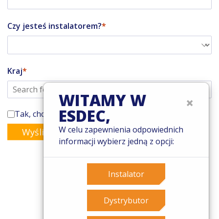
Czy jesteś instalatorem?
Kraj
WITAMY W
×
ESDEC,
Tak, chcę zapisać się do newsletter'a Enstall
W celu zapewnienia odpowiednich
Wyślij
informacji wybierz jedną z opcji:
Instalator
© 2026 Esdec. Wszelkie prawa zastrzeżone
Dystrybutor
Patenty
Zasady i warunki