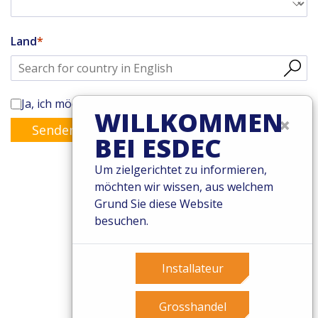
Land
Ja, ich möchte den Enstall-Newsletter abonnieren
WILLKOMMEN
×
Senden
BEI ESDEC
Um zielgerichtet zu informieren,
möchten wir wissen, aus welchem
Grund Sie diese Website
© 2026 Esdec. Alle Rechte vorbehalten
besuchen.
Patente
Geschäftsbedingungen
Garantiebedingungen
Installateur
Governance
Cookies
Grosshandel
Privacy Policy