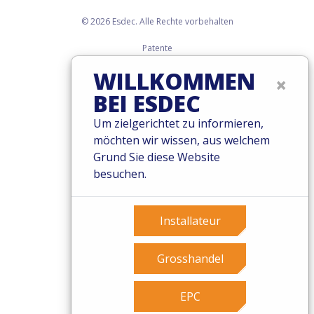
© 2026 Esdec. Alle Rechte vorbehalten
Patente
Geschäftsbedingungen
WILLKOMMEN
×
Garantiebedingungen
BEI ESDEC
Governance
Cookies
Um zielgerichtet zu informieren,
Privacy Policy
möchten wir wissen, aus welchem
Grund Sie diese Website
besuchen.
Installateur
Grosshandel
EPC