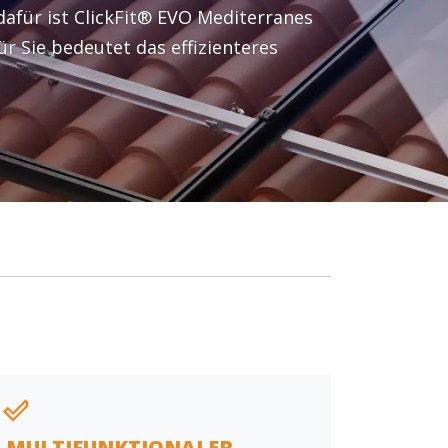
afür ist ClickFit® EVO Mediterranes
r Sie bedeutet das effizienteres
MULTIFUNKTIONALER