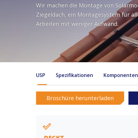
Wir machen die Montage von Solarmodu
Ziegeldach, ein Montagesystem für all
Arbeiten mit weniger Aufwand.
USP
Spezifikationen
Komponenten
Broschüre herunterladen
DECKT