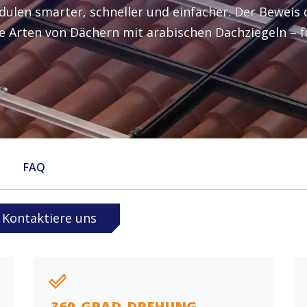
Senden
len smarter, schneller und einfacher. Der Beweis d
Was ist deine Frage?
e Arten von Dächern mit arabischen Dachziegeln – fü
Land
Ja, ich möchte den Enstall-Newsletter abonnieren
Senden
FAQ
Kontaktiere uns
360-GRAD-DREHUNG