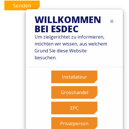
Senden
WILLKOMMEN
×
BEI ESDEC
© 2026 Esdec. Alle Rechte vorbehalten
Um zielgerichtet zu informieren,
möchten wir wissen, aus welchem
Patente
Grund Sie diese Website
Geschäftsbedingungen
besuchen.
Garantiebedingungen
Governance
Cookies
Installateur
Privacy Policy
Grosshandel
EPC
Privatperson