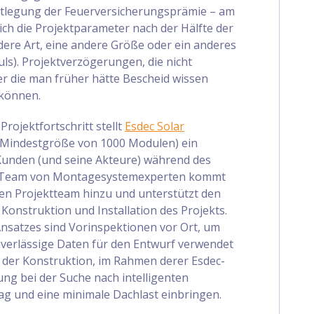
stlegung der Feuerversicherungsprämie – am
 sich die Projektparameter nach der Hälfte der
ndere Art, eine andere Größe oder ein anderes
s). Projektverzögerungen, die nicht
r die man früher hätte Bescheid wissen
 können.
rojektfortschritt stellt
Esdec Solar
er Mindestgröße von 1000 Modulen) ein
unden (und seine Akteure) während des
in Team von Montagesystemexperten kommt
n Projektteam hinzu und unterstützt den
Konstruktion und Installation des Projekts.
Ansatzes sind Vorinspektionen vor Ort, um
uverlässige Daten für den Entwurf verwendet
 der Konstruktion, im Rahmen derer Esdec-
ng bei der Suche nach intelligenten
g und eine minimale Dachlast einbringen.