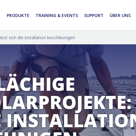
PRODUKTE
TRAINING & EVENTS
SUPPORT
ÜBER UNS
sst sich die installation beschleunigen
LÄCHIGE
LARPROJEKTE: 
E INSTALLATIO