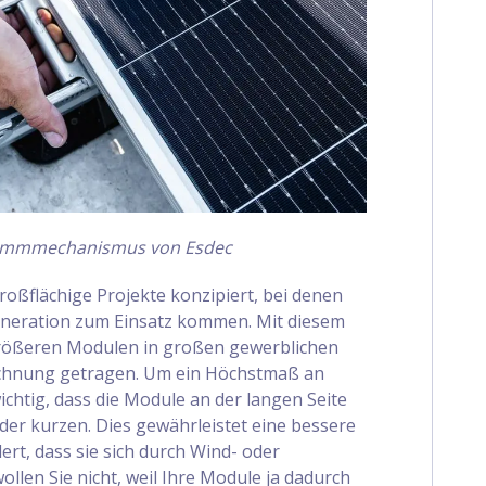
lemmmechanismus von Esdec
großflächige Projekte konzipiert, bei denen
neration zum Einsatz kommen. Mit diesem
rößeren Modulen in großen gewerblichen
Rechnung getragen. Um ein Höchstmaß an
wichtig, dass die Module an der langen Seite
der kurzen. Dies gewährleistet eine bessere
rt, dass sie sich durch Wind- oder
llen Sie nicht, weil Ihre Module ja dadurch