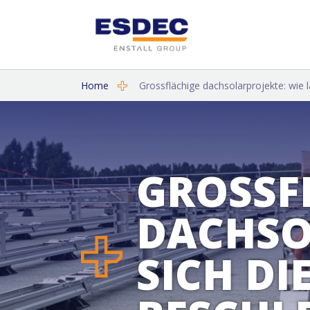
Home
Grossflächige dachsolarprojekte: wie lä
GROSSF
DACHSO
SICH DI