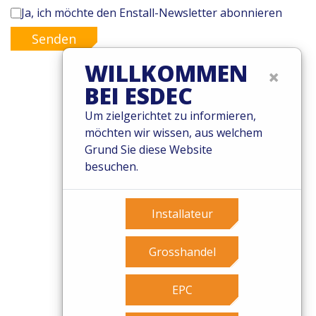
Ja, ich möchte den Enstall-Newsletter abonnieren
Senden
WILLKOMMEN
×
BEI ESDEC
© 2026 Esdec. Alle Rechte vorbehalten
Um zielgerichtet zu informieren,
möchten wir wissen, aus welchem
Patente
Grund Sie diese Website
Geschäftsbedingungen
besuchen.
Garantiebedingungen
Governance
Cookies
Installateur
Privacy Policy
Grosshandel
EPC