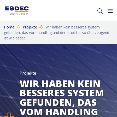
Home
Projekte
Wir haben kein besseres system
gefunden, das vom handling und der stabilität so überzeugend
ist wie esdec
Projekte
WIR HABEN KEIN
BESSERES SYSTEM
GEFUNDEN, DAS
VOM HANDLING