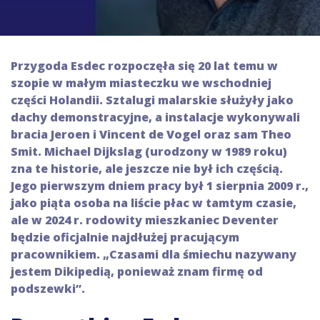
Przygoda Esdec rozpoczęła się 20 lat temu w
szopie w małym miasteczku we wschodniej
części Holandii. Sztalugi malarskie służyły jako
dachy demonstracyjne, a instalacje wykonywali
bracia Jeroen i Vincent de Vogel oraz sam Theo
Smit. Michael Dijkslag (urodzony w 1989 roku)
zna te historie, ale jeszcze nie był ich częścią.
Jego pierwszym dniem pracy był 1 sierpnia 2009 r.,
jako piąta osoba na liście płac w tamtym czasie,
ale w 2024 r. rodowity mieszkaniec Deventer
będzie oficjalnie najdłużej pracującym
pracownikiem. „Czasami dla śmiechu nazywany
jestem Dikipedią, ponieważ znam firmę od
podszewki”.