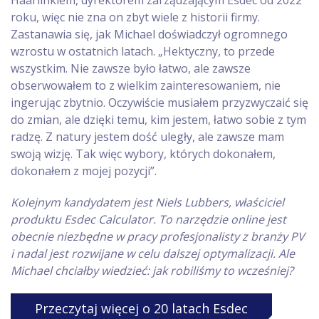
Haarlinkiem, dyrektorem zarządzającym Esdec od 2022
roku, więc nie zna on zbyt wiele z historii firmy.
Zastanawia się, jak Michael doświadczył ogromnego
wzrostu w ostatnich latach. „Hektyczny, to przede
wszystkim. Nie zawsze było łatwo, ale zawsze
obserwowałem to z wielkim zainteresowaniem, nie
ingerując zbytnio. Oczywiście musiałem przyzwyczaić się
do zmian, ale dzięki temu, kim jestem, łatwo sobie z tym
radzę. Z natury jestem dość uległy, ale zawsze mam
swoją wizję. Tak więc wybory, których dokonałem,
dokonałem z mojej pozycji”.
Kolejnym kandydatem jest Niels Lubbers, właściciel
produktu Esdec Calculator. To narzędzie online jest
obecnie niezbędne w pracy profesjonalisty z branży PV
i nadal jest rozwijane w celu dalszej optymalizacji. Ale
Michael chciałby wiedzieć: jak robiliśmy to wcześniej?
Przeczytaj więcej o 20 latach Esdec