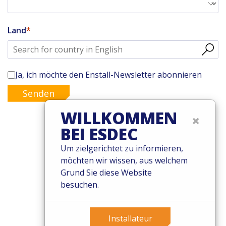
Land
Ja, ich möchte den Enstall-Newsletter abonnieren
Senden
WILLKOMMEN
×
BEI ESDEC
© 2026 Esdec. Alle Rechte vorbehalten
Um zielgerichtet zu informieren,
möchten wir wissen, aus welchem
Patente
Grund Sie diese Website
Geschäftsbedingungen
besuchen.
Garantiebedingungen
Governance
Cookies
Installateur