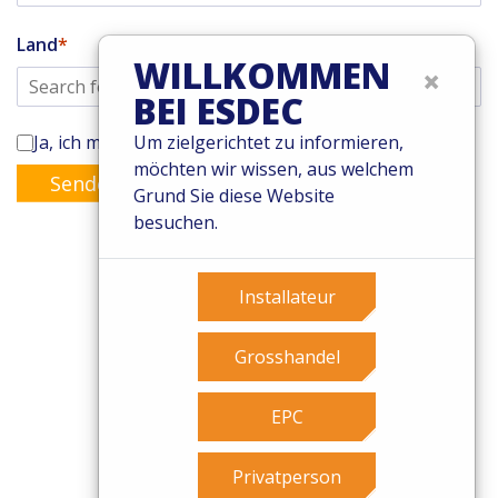
Land
WILLKOMMEN
×
BEI ESDEC
Ja, ich möchte den Enstall-Newsletter abonnieren
Um zielgerichtet zu informieren,
möchten wir wissen, aus welchem
Senden
Grund Sie diese Website
besuchen.
Installateur
© 2026 Esdec. Alle Rechte vorbehalten
Patente
Grosshandel
Geschäftsbedingungen
Garantiebedingungen
EPC
Governance
Cookies
Privatperson
Privacy Policy